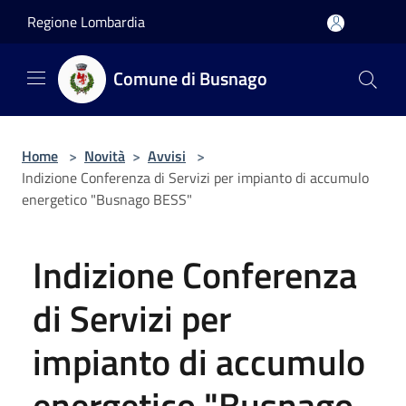
Salta al contenuto principale
Regione Lombardia
Comune di Busnago
Home
>
Novità
>
Avvisi
>
Indizione Conferenza di Servizi per impianto di accumulo
energetico "Busnago BESS"
Indizione Conferenza
di Servizi per
impianto di accumulo
energetico "Busnago