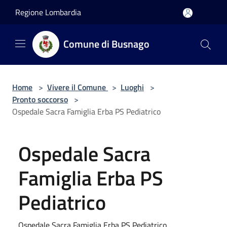
Salta al contenuto principale
Regione Lombardia
Comune di Busnago
Home
>
Vivere il Comune
>
Luoghi
>
Pronto soccorso
>
Ospedale Sacra Famiglia Erba PS Pediatrico
Ospedale Sacra
Famiglia Erba PS
Pediatrico
Ospedale Sacra Famiglia Erba PS Pediatrico