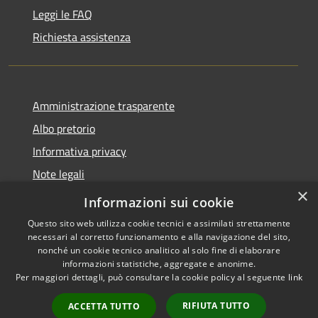
Leggi le FAQ
Richiesta assistenza
Amministrazione trasparente
Albo pretorio
Informativa privacy
Note legali
×
Dichiarazione di accessibilità
Informazioni sui cookie
Questo sito web utilizza cookie tecnici e assimilati strettamente
necessari al corretto funzionamento e alla navigazione del sito,
nonché un cookie tecnico analitico al solo fine di elaborare
informazioni statistiche, aggregate e anonime.
RSS
Copyright © 2026 • Comune di
Per maggiori dettagli, può consultare la cookie policy al seguente
link
Accessibilità
Busnago • Powered by
Privacy
Municipium
Accesso
•
RIFIUTA TUTTO
ACCETTA TUTTO