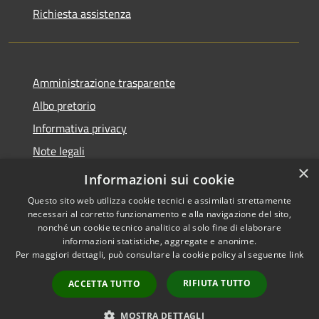
Richiesta assistenza
Amministrazione trasparente
Albo pretorio
Informativa privacy
Note legali
×
Dichiarazione di accessibilità
Informazioni sui cookie
Questo sito web utilizza cookie tecnici e assimilati strettamente
necessari al corretto funzionamento e alla navigazione del sito,
nonché un cookie tecnico analitico al solo fine di elaborare
informazioni statistiche, aggregate e anonime.
RSS
Copyright © 2026 • Comune di
Per maggiori dettagli, può consultare la cookie policy al seguente
link
Accessibilità
Busnago • Powered by
Privacy
Municipium
Accesso
•
RIFIUTA TUTTO
ACCETTA TUTTO
Cookie
redazione
Mappa del sito
MOSTRA DETTAGLI