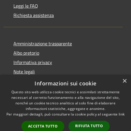
Leggi le FAQ
Richiesta assistenza
Amministrazione trasparente
Albo pretorio
Informativa privacy
Note legali
×
Dichiarazione di accessibilità
Informazioni sui cookie
Questo sito web utilizza cookie tecnici e assimilati strettamente
necessari al corretto funzionamento e alla navigazione del sito,
nonché un cookie tecnico analitico al solo fine di elaborare
informazioni statistiche, aggregate e anonime.
RSS
Copyright © 2026 • Comune di
Per maggiori dettagli, può consultare la cookie policy al seguente
link
Accessibilità
Busnago • Powered by
Privacy
Municipium
Accesso
•
RIFIUTA TUTTO
ACCETTA TUTTO