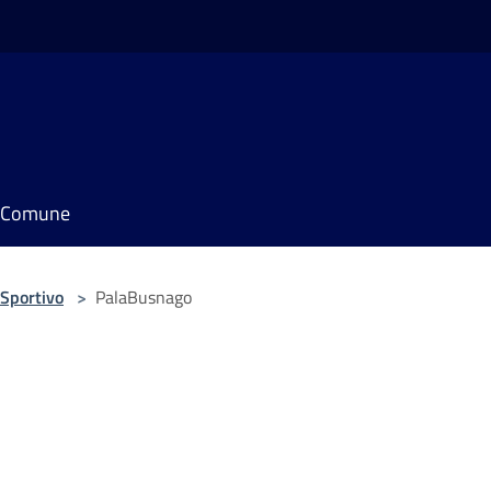
il Comune
Sportivo
>
PalaBusnago