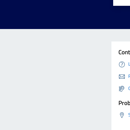
Cont
Prob