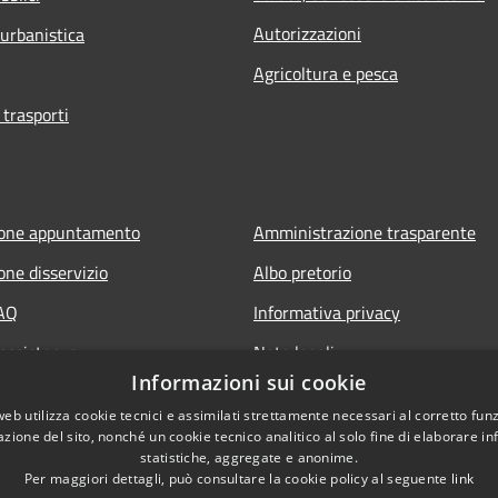
Autorizzazioni
 urbanistica
Agricoltura e pesca
 trasporti
ione appuntamento
Amministrazione trasparente
one disservizio
Albo pretorio
FAQ
Informativa privacy
 assistenza
Note legali
Informazioni sui cookie
Dichiarazione di accessibilità
web utilizza cookie tecnici e assimilati strettamente necessari al corretto fu
azione del sito, nonché un cookie tecnico analitico al solo fine di elaborare i
statistiche, aggregate e anonime.
Per maggiori dettagli, può consultare la cookie policy al seguente
link