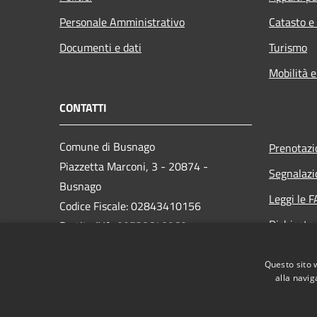
Personale Amministrativo
Catasto e
Documenti e dati
Turismo
Mobilità e
CONTATTI
Comune di Busnago
Prenotaz
Piazzetta Marconi, 3 - 20874 -
Segnalazi
Busnago
Leggi le 
Codice Fiscale: 02843410156
Richiesta
Partita IVA: 00738640960
PEC:
protocollo.busnago@cert.saga.it
Questo sito 
Centralino Unico: 0396825001
alla navig