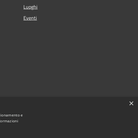
Luoghi
Eventi
×
nzionamento e
nformazioni