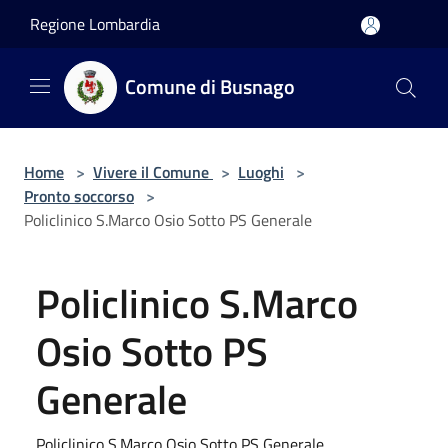
Salta al contenuto principale
Regione Lombardia
Comune di Busnago
Home
>
Vivere il Comune
>
Luoghi
>
Pronto soccorso
>
Policlinico S.Marco Osio Sotto PS Generale
Policlinico S.Marco
Osio Sotto PS
Generale
Policlinico S.Marco Osio Sotto PS Generale