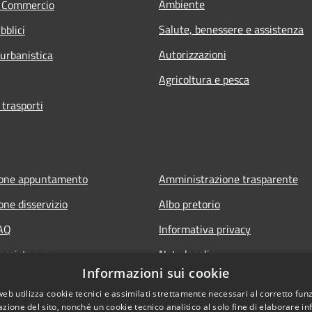
Ambiente
e Commercio
Salute, benessere e assistenza
bblici
Autorizzazioni
 urbanistica
Agricoltura e pesca
 trasporti
ione appuntamento
Amministrazione trasparente
one disservizio
Albo pretorio
FAQ
Informativa privacy
 assistenza
Note legali
Informazioni sui cookie
Dichiarazione di accessibilità
web utilizza cookie tecnici e assimilati strettamente necessari al corretto fu
azione del sito, nonché un cookie tecnico analitico al solo fine di elaborare i