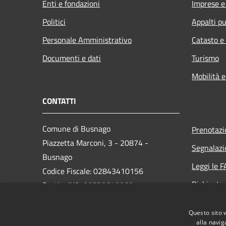
Enti e fondazioni
Imprese 
Politici
Appalti pu
Personale Amministrativo
Catasto e
Documenti e dati
Turismo
Mobilità e
CONTATTI
Comune di Busnago
Prenotaz
Piazzetta Marconi, 3 - 20874 -
Segnalazi
Busnago
Leggi le 
Codice Fiscale: 02843410156
Richiesta
Partita IVA: 00738640960
PEC:
protocollo.busnago@cert.saga.it
Questo sito 
Centralino Unico: 0396825001
alla navig