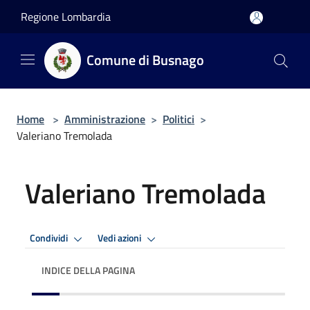
Salta al contenuto principale
Regione Lombardia
Comune di Busnago
Home
>
Amministrazione
>
Politici
>
Valeriano Tremolada
Valeriano Tremolada
Condividi
Vedi azioni
INDICE DELLA PAGINA