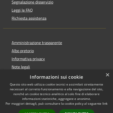
Segnalazione disservizio
Leggi le FAQ
Richiesta assistenza
Amministrazione trasparente
Albo pretorio
Informativa privacy
Note legali
×
Dichiarazione di accessibilità
Informazioni sui cookie
Questo sito web utilizza cookie tecnici e assimilati strettamente
necessari al corretto funzionamento e alla navigazione del sito,
nonché un cookie tecnico analitico al solo fine di elaborare
informazioni statistiche, aggregate e anonime.
RSS
Copyright © 2026 • Comune di
Per maggiori dettagli, può consultare la cookie policy al seguente
link
Accessibilità
Busnago • Powered by
Privacy
Municipium
Accesso
•