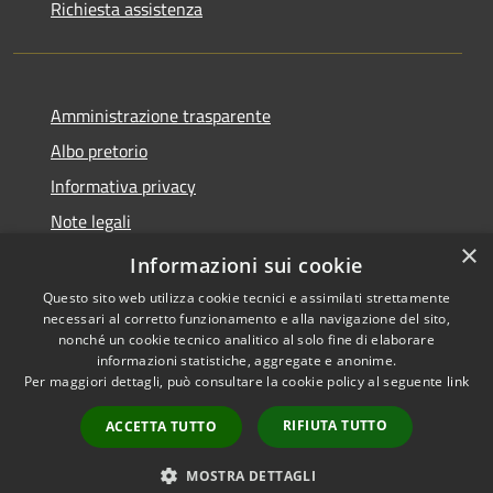
Richiesta assistenza
Amministrazione trasparente
Albo pretorio
Informativa privacy
Note legali
×
Dichiarazione di accessibilità
Informazioni sui cookie
Questo sito web utilizza cookie tecnici e assimilati strettamente
necessari al corretto funzionamento e alla navigazione del sito,
nonché un cookie tecnico analitico al solo fine di elaborare
informazioni statistiche, aggregate e anonime.
RSS
Copyright © 2026 • Comune di
Per maggiori dettagli, può consultare la cookie policy al seguente
link
Accessibilità
Busnago • Powered by
Privacy
Municipium
Accesso
•
RIFIUTA TUTTO
ACCETTA TUTTO
Cookie
redazione
Mappa del sito
MOSTRA DETTAGLI