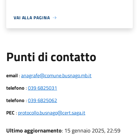
VAI ALLA PAGINA
Punti di contatto
email
:
anagrafe@comune.busnago.mb.it
telefono
:
039 6825031
telefono
:
039 6825062
PEC
:
protocollo.busnago@cert.saga.it
Ultimo aggiornamento
: 15 gennaio 2025, 22:59