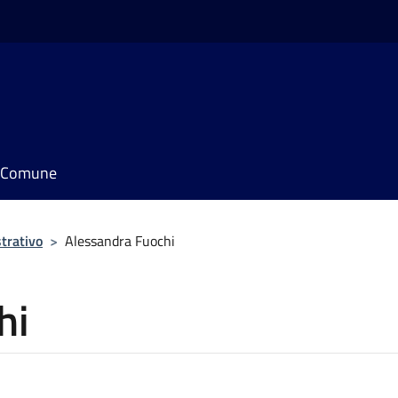
il Comune
trativo
>
Alessandra Fuochi
hi