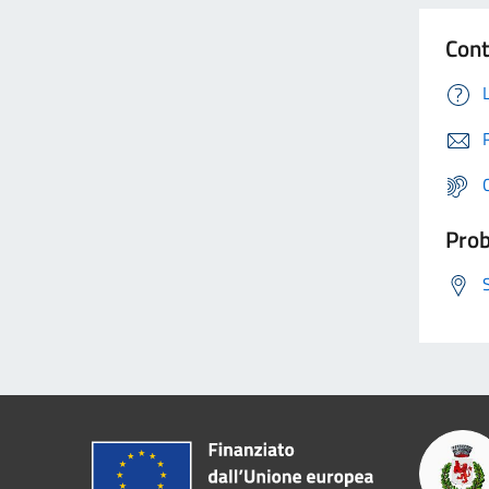
Cont
Prob