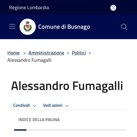
Salta al contenuto principale
Regione Lombardia
Comune di Busnago
Home
>
Amministrazione
>
Politici
>
Alessandro Fumagalli
Alessandro Fumagalli
Condividi
Vedi azioni
INDICE DELLA PAGINA