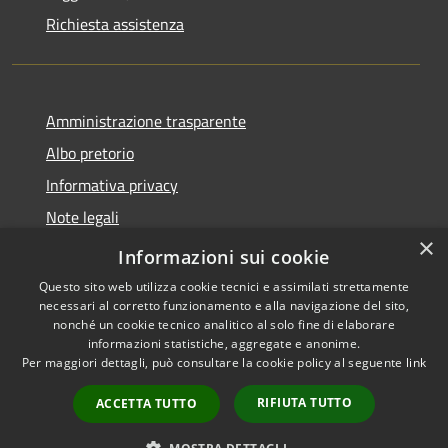
Richiesta assistenza
Amministrazione trasparente
Albo pretorio
Informativa privacy
Note legali
×
Dichiarazione di accessibilità
Informazioni sui cookie
Questo sito web utilizza cookie tecnici e assimilati strettamente
necessari al corretto funzionamento e alla navigazione del sito,
nonché un cookie tecnico analitico al solo fine di elaborare
informazioni statistiche, aggregate e anonime.
RSS
Copyright © 2026 • Comune di
Per maggiori dettagli, può consultare la cookie policy al seguente
link
Accessibilità
Busnago • Powered by
Privacy
Municipium
Accesso
•
RIFIUTA TUTTO
ACCETTA TUTTO
Cookie
redazione
Mappa del sito