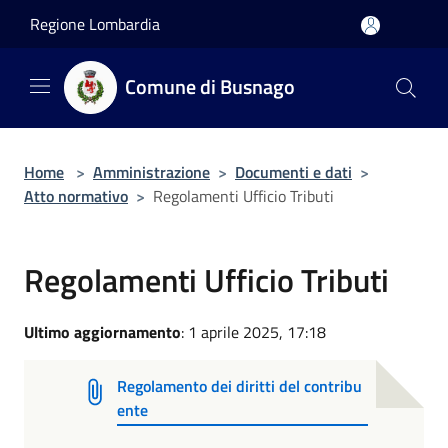
Salta al contenuto principale
Regione Lombardia
Comune di Busnago
Home
>
Amministrazione
>
Documenti e dati
>
Atto normativo
>
Regolamenti Ufficio Tributi
Regolamenti Ufficio Tributi
Ultimo aggiornamento
: 1 aprile 2025, 17:18
Regolamento dei diritti del contribu
ente