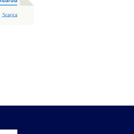
ombardia
PDF
Scarica