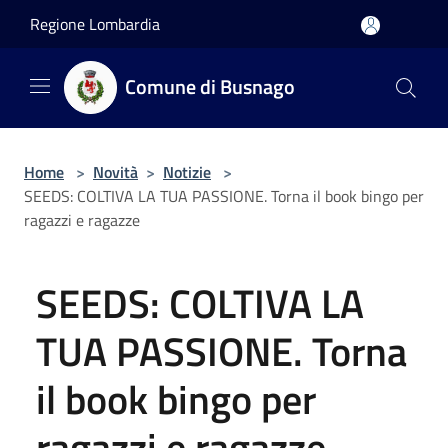
Salta al contenuto principale
Regione Lombardia
Comune di Busnago
Home
>
Novità
>
Notizie
>
SEEDS: COLTIVA LA TUA PASSIONE. Torna il book bingo per
ragazzi e ragazze
SEEDS: COLTIVA LA
TUA PASSIONE. Torna
il book bingo per
ragazzi e ragazze