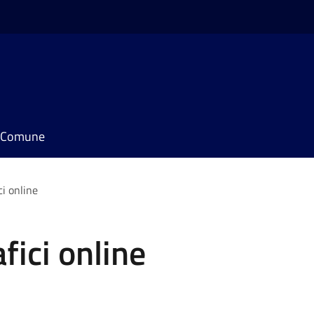
il Comune
ci online
afici online