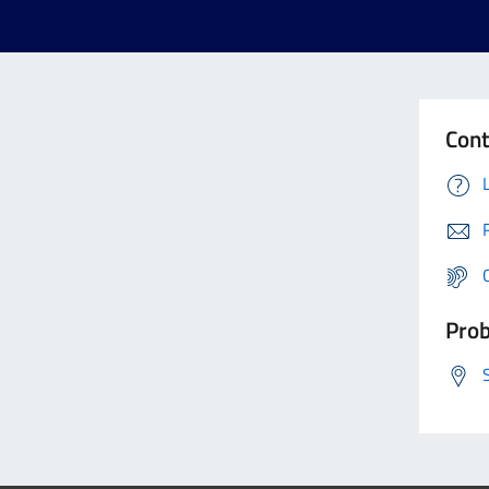
Cont
Prob