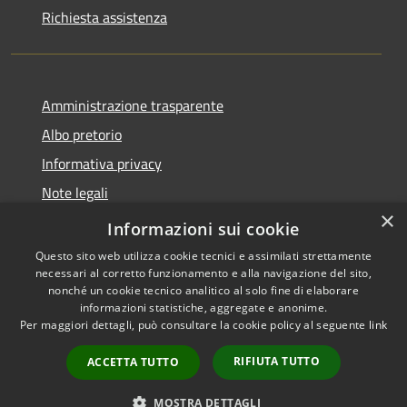
Richiesta assistenza
Amministrazione trasparente
Albo pretorio
Informativa privacy
Note legali
×
Dichiarazione di accessibilità
Informazioni sui cookie
Questo sito web utilizza cookie tecnici e assimilati strettamente
necessari al corretto funzionamento e alla navigazione del sito,
nonché un cookie tecnico analitico al solo fine di elaborare
informazioni statistiche, aggregate e anonime.
RSS
Copyright © 2026 • Comune di
Per maggiori dettagli, può consultare la cookie policy al seguente
link
Accessibilità
Busnago • Powered by
Privacy
Municipium
Accesso
•
RIFIUTA TUTTO
ACCETTA TUTTO
Cookie
redazione
Mappa del sito
MOSTRA DETTAGLI